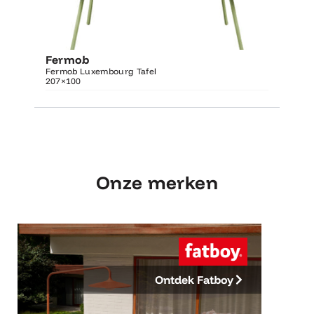
Ontdek Fermob
Luxembourg Tafel
Fermob
Fer
207×100
Fermob Luxembourg Tafel
207×100
Ferm
Onze merken
Ontdek Fatboy