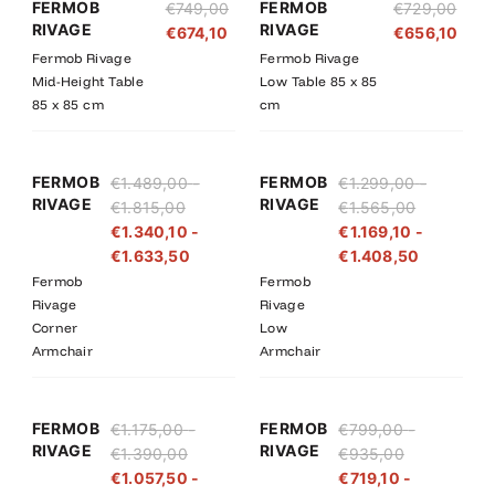
FERMOB
FERMOB
€
749,00
€
729,00
RIVAGE
RIVAGE
€
674,10
€
656,10
Fermob Rivage
Fermob Rivage
Mid-Height Table
Low Table 85 x 85
85 x 85 cm
cm
Prijsklasse:
Prijsklasse:
Prijsklasse
Prijsklass
FERMOB
FERMOB
€
1.489,00
-
€
1.299,00
-
€1.489,00
€1.340,10
€1.299,00
€1.169,10
RIVAGE
RIVAGE
€
1.815,00
€
1.565,00
tot
tot
tot
tot
€
1.340,10
-
€
1.169,10
-
€1.815,00
€1.633,50
€1.565,00
€1.408,5
€
1.633,50
€
1.408,50
Fermob
Fermob
Rivage
Rivage
Corner
Low
Armchair
Armchair
Prijsklasse:
Prijsklasse:
Prijsklasse:
Prijsklasse:
FERMOB
FERMOB
€
1.175,00
-
€
799,00
-
€1.175,00
€1.057,50
€719,10
€799,00
RIVAGE
RIVAGE
€
1.390,00
€
935,00
tot
tot
tot
tot
€
1.057,50
-
€
719,10
-
€1.390,00
€1.251,00
€841,50
€935,00