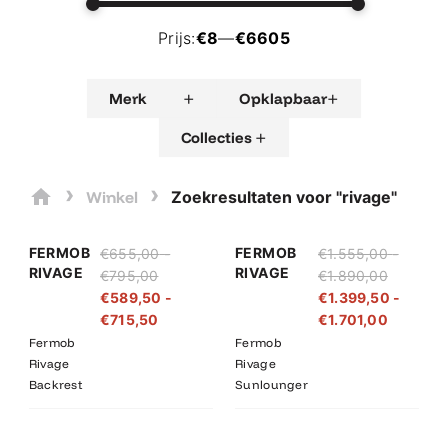
Prijs:
€8
—
€6605
+
+
Merk
Opklapbaar
+
Collecties
›
›
Winkel
Zoekresultaten voor "rivage"
Prijsklasse:
Prijsklasse:
Prijsklas
Prijsklas
FERMOB
FERMOB
€
655,00
-
€
1.555,00
-
€655,00
€589,50
€1.555,
€1.399,
RIVAGE
RIVAGE
€
795,00
€
1.890,00
tot
tot
tot
tot
€
589,50
-
€
1.399,50
-
€795,00
€715,50
€1.890,
€1.701,
€
715,50
€
1.701,00
Fermob
Fermob
Rivage
Rivage
Backrest
Sunlounger