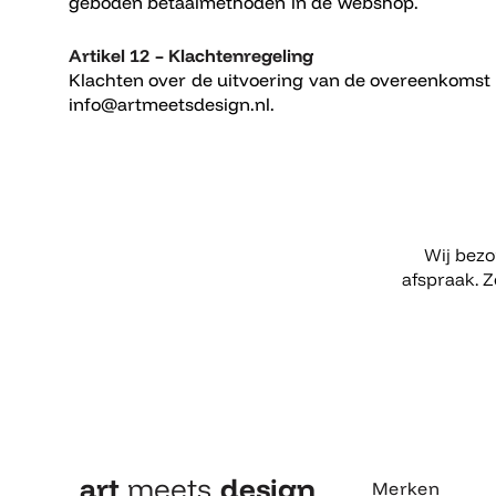
geboden betaalmethoden in de webshop.
Artikel 12 – Klachtenregeling
Klachten over de uitvoering van de overeenkomst 
info@artmeetsdesign.nl.
Wij bez
afspraak. 
art
meets
design​
Merken