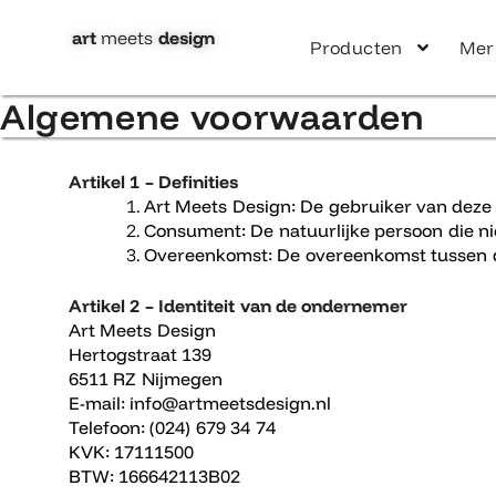
Ga
naar
art
meets
design​
Producten
Mer
de
inhoud
Algemene voorwaarden
Artikel 1 – Definities
Art Meets Design: De gebruiker van deze
Consument: De natuurlijke persoon die ni
Overeenkomst: De overeenkomst tussen 
Artikel 2 – Identiteit van de ondernemer
Art Meets Design
Hertogstraat 139
6511 RZ Nijmegen
E-mail: info@artmeetsdesign.nl
Telefoon: (024) 679 34 74
KVK: 17111500
BTW: 166642113B02