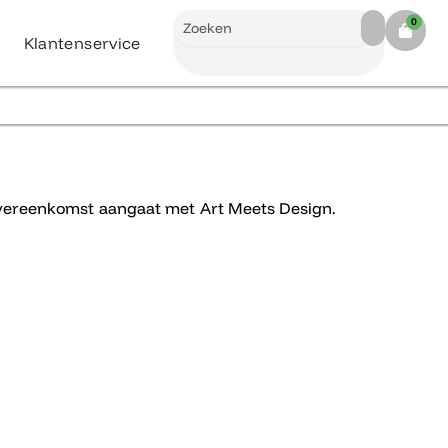
Search
0
Cart
Klantenservice
 overeenkomst aangaat met Art Meets Design.