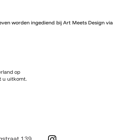
even worden ingediend bij Art Meets Design via
rland op
 u uitkomt.
I
gstraat 139