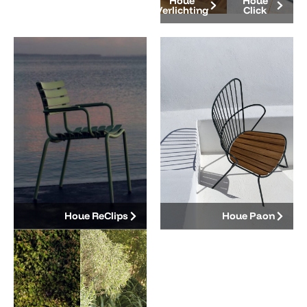
Houe
Houe
Verlichting
Click
Houe ReClips
Houe Paon