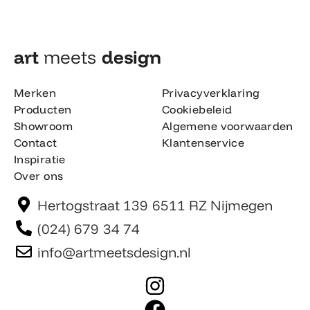
art
meets
design​
Merken
Privacyverklaring
Producten
Cookiebeleid
Showroom
Algemene voorwaarden
Contact
Klantenservice
Inspiratie
Over ons
Hertogstraat 139 6511 RZ Nijmegen
(024) 679 34 74
info@artmeetsdesign.nl
I
n
F