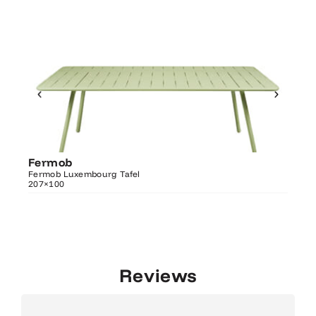
Ontdek Fermob
Fermob
Fer
Luxembourg Tafel 207×100
Fermob Luxembourg Tafel
207×100
Fermo
Reviews