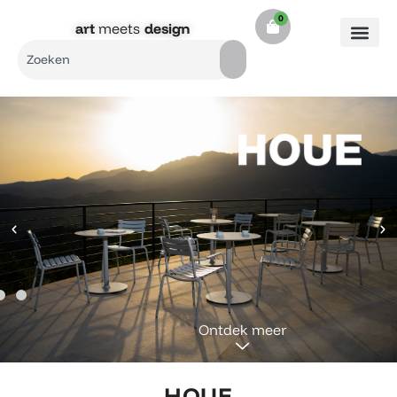
Ga
0
Cart
naar
art
meets
design​
de
Search
inhoud
Ontdek meer
HOUE