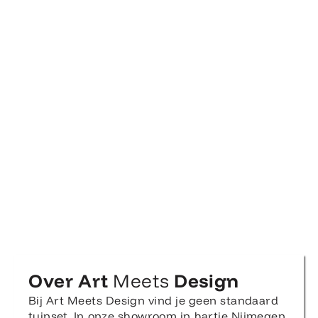
Over Art
Meets
Design
Bij Art Meets Design vind je geen standaard
tuinset. In onze showroom in hartje Nijmegen
denk je samen met ons mee over kleur, stijl
en indeling, zodat jouw balkon, terras of tuin
echt bij jou past. En heb je gekozen? Dan
bezorgen we je nieuwe tuinmeubels