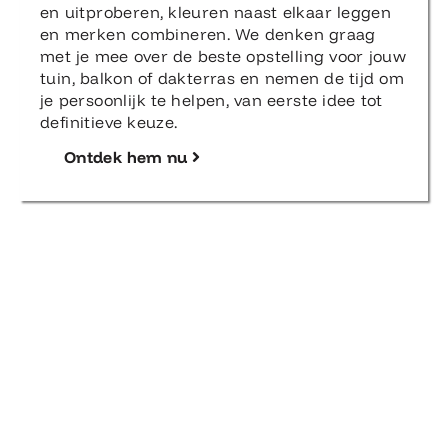
onder andere Fermob, Weltevree, Max & Luuk,
HAY en meer. Je kunt de meubels zien, voelen
en uitproberen, kleuren naast elkaar leggen
en merken combineren. We denken graag
met je mee over de beste opstelling voor jouw
tuin, balkon of dakterras en nemen de tijd om
je persoonlijk te helpen, van eerste idee tot
definitieve keuze.
Ontdek hem nu