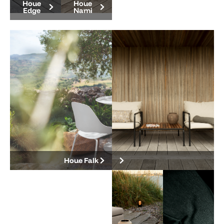
Houe
Houe
Edge
Nami
Houe Falk