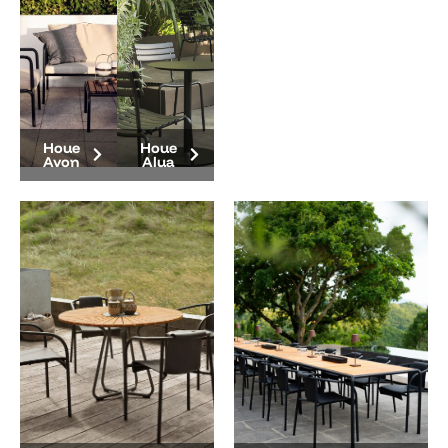
Houe
Houe
Avon
Alua