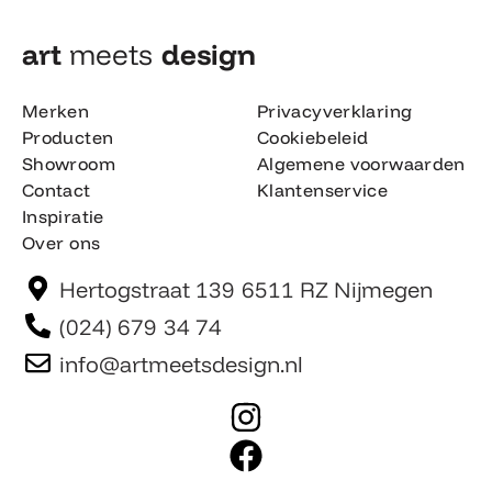
art
meets
design​
Merken
Privacyverklaring
Producten
Cookiebeleid
Showroom
Algemene voorwaarden
Contact
Klantenservice
Inspiratie
Over ons
Hertogstraat 139 6511 RZ Nijmegen
(024) 679 34 74
info@artmeetsdesign.nl
I
n
F
s
a