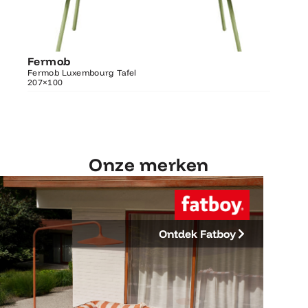
Ontdek Fermob
Luxembourg Tafel
Fermob
Fermo
207×100
Fermob Luxembourg Tafel
207×100
Fermob 
Onze merken
Ontdek Fatboy