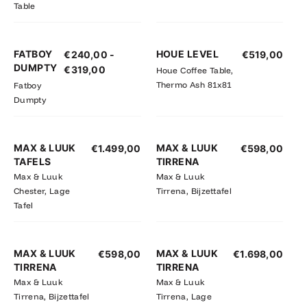
Table
Prijsklasse:
FATBOY
HOUE LEVEL
€
240,00
-
€
519,00
€240,00
DUMPTY
€
319,00
Houe Coffee Table,
tot
Thermo Ash 81x81
Fatboy
€319,00
Dumpty
MAX & LUUK
MAX & LUUK
€
1.499,00
€
598,00
TAFELS
TIRRENA
Max & Luuk
Max & Luuk
Chester, Lage
Tirrena, Bijzettafel
Tafel
MAX & LUUK
MAX & LUUK
€
598,00
€
1.698,00
TIRRENA
TIRRENA
Max & Luuk
Max & Luuk
Tirrena, Bijzettafel
Tirrena, Lage