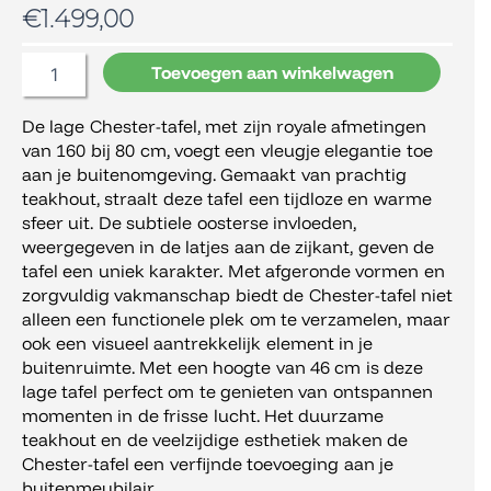
€
1.499,00
Max
Toevoegen aan winkelwagen
&
Luuk
De lage Chester-tafel, met zijn royale afmetingen
Chester,
van 160 bij 80 cm, voegt een vleugje elegantie toe
Lage
Tafel
aan je buitenomgeving. Gemaakt van prachtig
aantal
teakhout, straalt deze tafel een tijdloze en warme
sfeer uit. De subtiele oosterse invloeden,
weergegeven in de latjes aan de zijkant, geven de
tafel een uniek karakter. Met afgeronde vormen en
zorgvuldig vakmanschap biedt de Chester-tafel niet
alleen een functionele plek om te verzamelen, maar
ook een visueel aantrekkelijk element in je
buitenruimte. Met een hoogte van 46 cm is deze
lage tafel perfect om te genieten van ontspannen
momenten in de frisse lucht. Het duurzame
teakhout en de veelzijdige esthetiek maken de
Chester-tafel een verfijnde toevoeging aan je
buitenmeubilair.