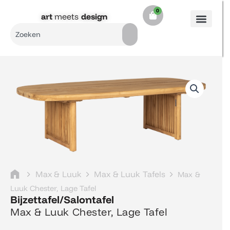
Ga
0
Cart
naar
art
meets
design​
de
Search
inhoud
Max & Luuk
Max & Luuk Tafels
Max &
Luuk Chester, Lage Tafel
Bijzettafel/Salontafel
Max & Luuk Chester, Lage Tafel