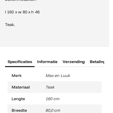
l 160 x w 80 x h 46
Teak.
Specificaties
Informatie
Verzending
Betaling
R
Merk
Max en Luuk
Materiaal
Teak
Lengte
160 cm
Breedte
80,0 cm