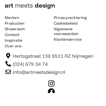
art
meets
design​
Merken
Privacyverklaring
Producten
Cookiebeleid
Showroom
Algemene
voorwaarden
Contact
Klantenservice
Inspiratie
Over ons
Hertogstraat 139 6511 RZ Nijmegen
(024) 679 34 74
info@artmeetsdesign.nl
I
n
F
s
a
t
c
Website is gemaakt door Team F©