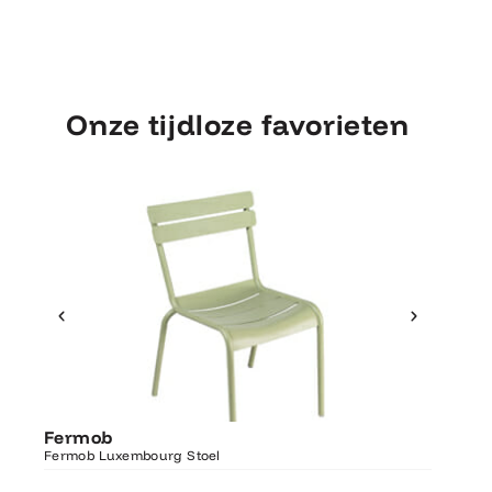
Onze tijdloze favorieten
Ontdek Fermob
Fermo
Fermob
Luxembourg Stoel
Fermob 
Fermob Luxembourg Stoel
207×100