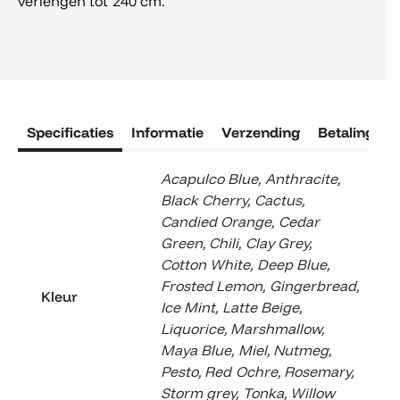
verlengen tot 240 cm.
Specificaties
Informatie
Verzending
Betaling
R
Acapulco Blue
,
Anthracite
,
Black Cherry
,
Cactus
,
Candied Orange
,
Cedar
Green
,
Chili
,
Clay Grey
,
Cotton White
,
Deep Blue
,
Frosted Lemon
,
Gingerbread
,
Kleur
Ice Mint
,
Latte Beige
,
Liquorice
,
Marshmallow
,
Maya Blue
,
Miel
,
Nutmeg
,
Pesto
,
Red Ochre
,
Rosemary
,
Storm grey
,
Tonka
,
Willow