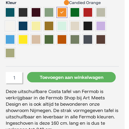
Fermob
Kleur
Candied Orange
Costa
Tafel
160/240x90
aantal
Toevoegen aan winkelwagen
Deze uitschuifbare Costa tafel van Fermob is
verkrijgbaar in de Fermob Shop bij Art Meets
Design en is ook altijd te bewonderen onze
showroom Nijmegen. De strak vormgegeven tafel is
uitschuifbaar en leverbaar in alle Fermob kleuren.
Ingeschoven is deze 160 cm. lang en is dus te