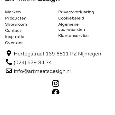
Merken
Privacyverklaring
Producten
Cookiebeleid
Showroom
Algemene
voorwaarden
Contact
Klantenservice
Inspiratie
Over ons
Hertogstraat 139 6511 RZ Nijmegen
(024) 679 34 74
info@artmeetsdesign.nl
I
n
F
s
a
t
c
Website is gemaakt door Team F©
© artmeetsdesign.nl
a