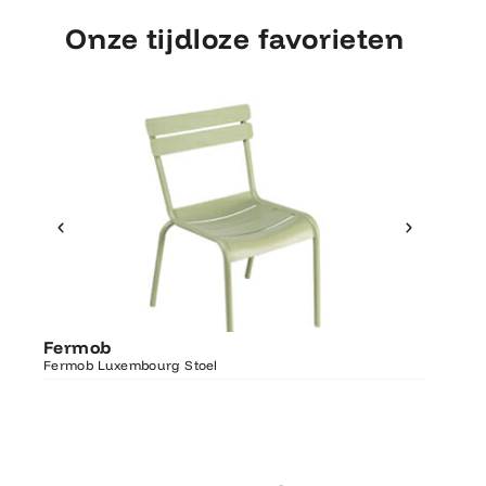
Onze tijdloze favorieten
Ontdek Fermob
Fermo
Fermob
Luxembourg Stoel
Fermob 
Fermob Luxembourg Stoel
207×100