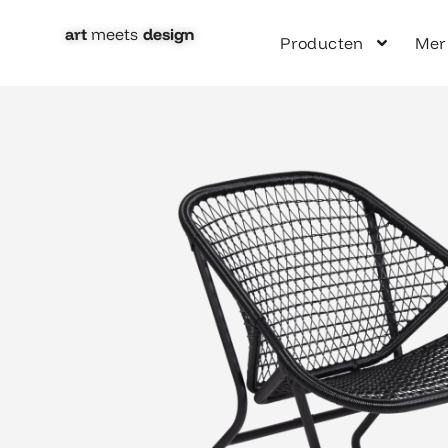
Ga
naar
art
meets
design​
Producten
Mer
de
inhoud