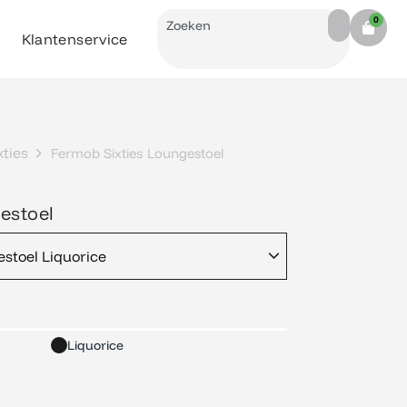
Search
0
Cart
Klantenservice
ties
Fermob Sixties Loungestoel
estoel
stoel Liquorice
Liquorice