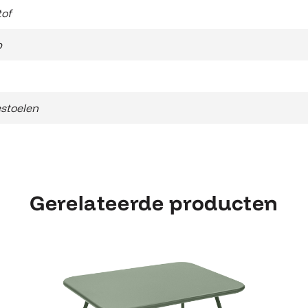
of
b
stoelen
Gerelateerde producten