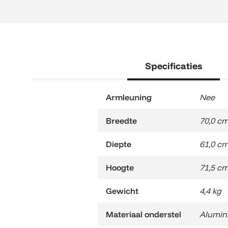
Specificaties
Armleuning
Nee
Breedte
70,0 c
Diepte
61,0 c
Hoogte
71,5 c
Gewicht
4,4 kg
Materiaal onderstel
Alumin