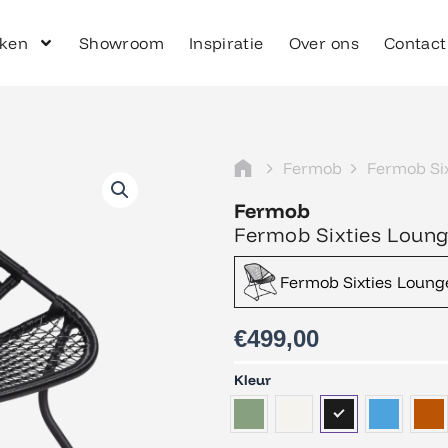
ken
Showroom
Inspiratie
Over ons
Contact
Fermob
Fermob Six
Fermob
Fermob Sixties Loung
Fermob Sixties Lounge
€
499,00
Fermob
Kleur
Sixties
Loungestoel
aantal