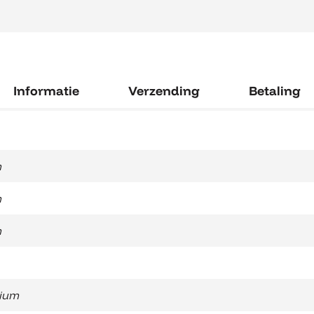
Informatie
Verzending
Betaling
m
m
m
ium