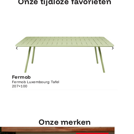
Onze tijdloze favorieten
Ontdek Fermob
Luxembourg Tafel
Fermob
Fermo
207×100
Fermob Luxembourg Tafel
207×100
Fermob 
Onze merken