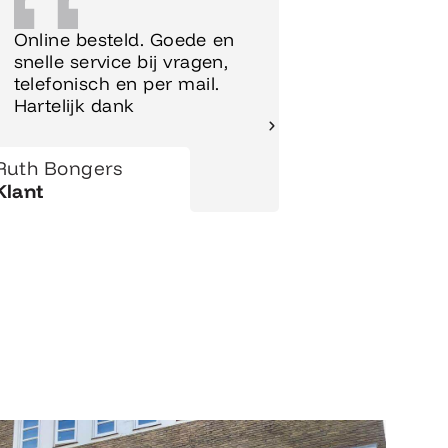
Online besteld. Goede en
Supersnel
snelle service bij vragen,
Meubels 
telefonisch en per mail.
meteen o
Hartelijk dank
gezet.
Ruth Bongers
Hanny
Klant
Klant