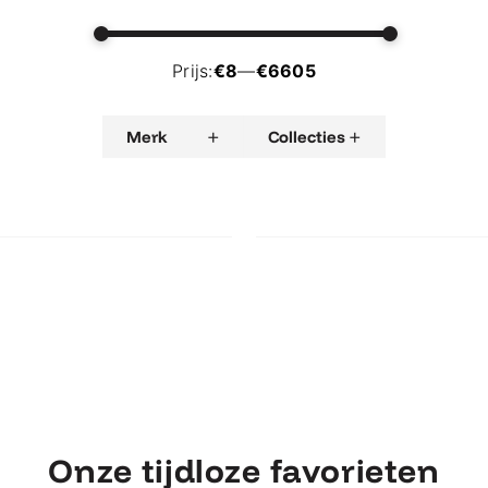
Prijs:
€8
—
€6605
+
+
Merk
Collecties
 CALVI
€
3.155,00
FERMOB CALVI
€
 Mineral Tafel
Dekton® blad
Fermob Calvi Tafel 140x140
ob Calvi Mineral
Fermob Calvi Taf
fel 160x80 met
140x140
Dekton® blad
Onze tijdloze favorieten