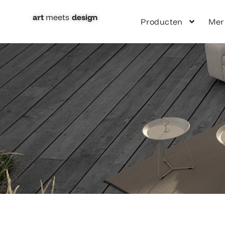
Ga
naar
art
meets
design​
Producten
Mer
de
inhoud