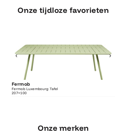
Onze tijdloze favorieten
Ontdek Fermob
Luxembourg Tafel
Fermob
Fermo
207×100
Fermob Luxembourg Tafel
207×100
Fermob 
Onze merken