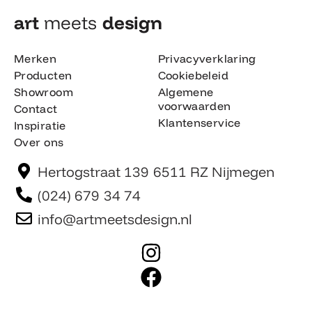
art
meets
design​
Merken
Privacyverklaring
Producten
Cookiebeleid
Showroom
Algemene
voorwaarden
Contact
Klantenservice
Inspiratie
Over ons
Hertogstraat 139 6511 RZ Nijmegen
(024) 679 34 74
info@artmeetsdesign.nl
I
n
F
s
a