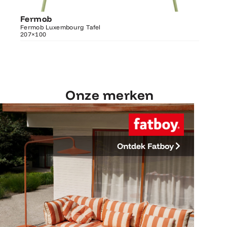
Ontdek Fermob
Luxembourg Tafel
Fermob
Fermo
207×100
Fermob Luxembourg Tafel
207×100
Fermob 
Onze merken
Ontdek Fatboy