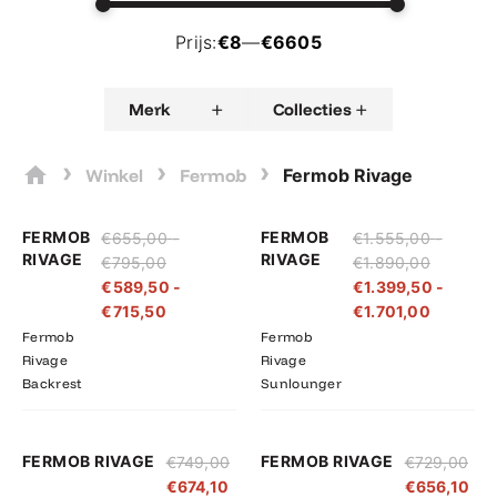
Prijs:
€8
—
€6605
+
+
Merk
Collecties
›
›
›
Winkel
Fermob
Fermob Rivage
Prijsklasse:
Prijsklasse:
Prijsklas
Prijsklas
FERMOB
FERMOB
€
655,00
-
€
1.555,00
-
€655,00
€589,50
€1.555,
€1.399,
RIVAGE
RIVAGE
€
795,00
€
1.890,00
tot
tot
tot
tot
€
589,50
-
€
1.399,50
-
€795,00
€715,50
€1.890,
€1.701,
€
715,50
€
1.701,00
Fermob
Fermob
Rivage
Rivage
Backrest
Sunlounger
FERMOB RIVAGE
FERMOB RIVAGE
€
749,00
€
729,00
€
674,10
€
656,10