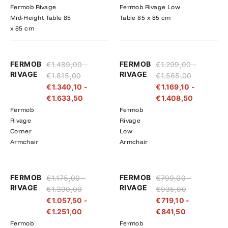
Fermob Rivage
Fermob Rivage Low
Mid-Height Table 85
Table 85 x 85 cm
x 85 cm
Prijsklasse:
Prijsklasse:
Prijsklasse
Prijsklass
FERMOB
FERMOB
€
1.489,00
-
€
1.299,00
-
€1.489,00
€1.340,10
€1.299,00
€1.169,10
RIVAGE
RIVAGE
€
1.815,00
€
1.565,00
tot
tot
tot
tot
€
1.340,10
-
€
1.169,10
-
€1.815,00
€1.633,50
€1.565,00
€1.408,5
€
1.633,50
€
1.408,50
Fermob
Fermob
Rivage
Rivage
Corner
Low
Armchair
Armchair
Prijsklasse:
Prijsklasse:
Prijsklasse:
Prijsklasse:
FERMOB
FERMOB
€
1.175,00
-
€
799,00
-
€1.175,00
€1.057,50
€719,10
€799,00
RIVAGE
RIVAGE
€
1.390,00
€
935,00
tot
tot
tot
tot
€
1.057,50
-
€
719,10
-
€1.390,00
€1.251,00
€841,50
€935,00
€
1.251,00
€
841,50
Fermob
Fermob