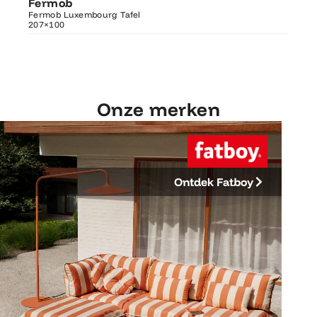
Fermob
Fer
Luxembourg Tafel 207×100
Fermob Luxembourg Tafel
207×100
Fermo
Onze merken
Ontdek Fatboy