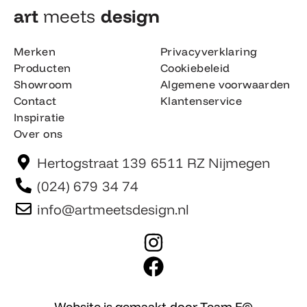
art
meets
design​
Merken
Privacyverklaring
Producten
Cookiebeleid
Showroom
Algemene voorwaarden
Contact
Klantenservice
Inspiratie
Over ons
Hertogstraat 139 6511 RZ Nijmegen
(024) 679 34 74
info@artmeetsdesign.nl
I
n
F
s
a
t
c
Website is gemaakt door Team F©