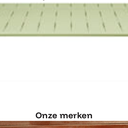
ntdek Fermob Luxembourg Tafel 207×1
Onze merken