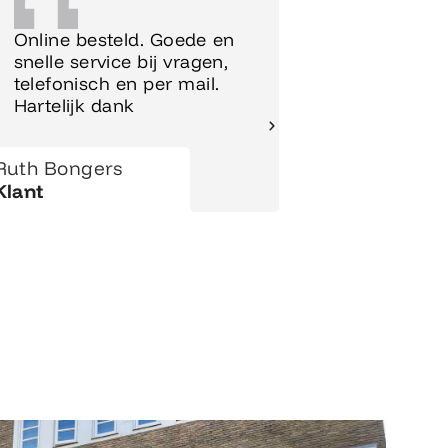
Online besteld. Goede en
Supersnel
snelle service bij vragen,
Meubels 
telefonisch en per mail.
meteen o
Hartelijk dank
gezet.
Ruth Bongers
Hanny
Klant
Klant