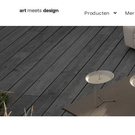
Ga
naar
art
meets
design​
Producten
Mer
de
inhoud