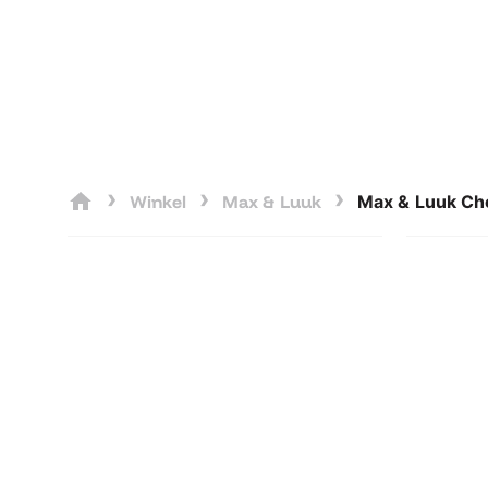
MAX & LUUK
€
1.499,00
TAFELS
MAX & 
CHESTE
Max & Luuk Chester, Lage
›
›
›
Winkel
Max & Luuk
Max & Luuk Ch
Tafel
Max & Luuk C
Max & Luuk Chester,
Max
Lage Tafel