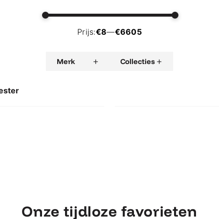
Prijs:
€8
—
€6605
+
+
Merk
Collecties
LUUK
MAX & LUUK
€
799,00
€
R
TAFELS
ester
hester, Bijzettafel
Max & Luuk Chester, Tafel
 & Luuk Chester,
Max & Luuk Chest
Bijzettafel
Tafel
Onze tijdloze favorieten