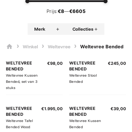
Prijs:
€8
—
€6605
+
+
Merk
Collecties
›
›
›
Winkel
Weltevree
Weltevree Bended
WELTEVREE
WELTEVREE
€
98,00
€
245,00
BENDED
BENDED
Weltevree Kussen
Weltevree Stool
Bended, set van 3
Bended
stuks
WELTEVREE
WELTEVREE
€
1.995,00
€
39,00
BENDED
BENDED
Weltevree Tafel
Weltevree Kussen
Bended Wood
Bended