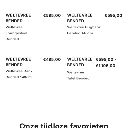
WELTEVREE
WELTEVREE
€
595,00
€
595,00
BENDED
BENDED
Weltevree
Weltevree Rugbank
Loungestoel
Bended 140cm
Bended
Prijsk
WELTEVREE
WELTEVREE
€
495,00
€
595,00
-
€595,
BENDED
BENDED
€
1.195,00
tot
Weltevree Bank
Weltevree
€1.19
Bended 140cm
Tafel Bended
Onze tijdloze favorieten