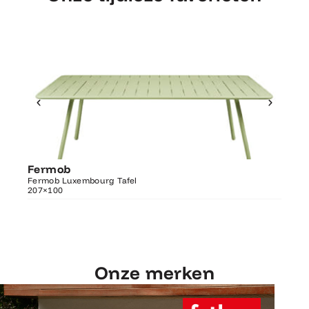
Ontdek Fermob
Fermob
Fer
Luxembourg Tafel 207×100
Fermob Luxembourg Tafel
207×100
Fermo
Onze merken