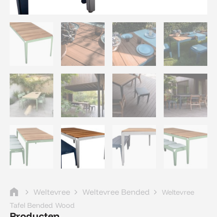
Weltevree
Weltevree Bended
Weltevree
Tafel Bended Wood
Producten