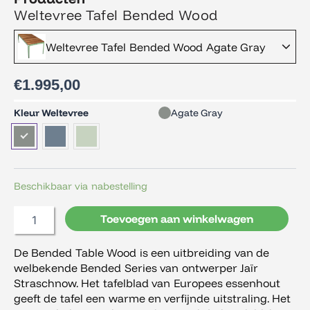
Weltevree Tafel Bended Wood
Weltevree Tafel Bended Wood Agate Gray
€
1.995,00
Weltevree
Kleur Weltevree
Agate Gray
Tafel
Bended
Wood
aantal
Beschikbaar via nabestelling
Toevoegen aan winkelwagen
De Bended Table Wood is een uitbreiding van de
welbekende Bended Series van ontwerper Jaïr
Straschnow. Het tafelblad van Europees essenhout
geeft de tafel een warme en verfijnde uitstraling. Het