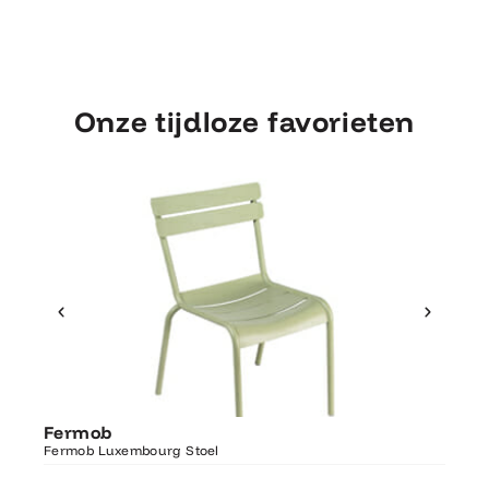
Onze tijdloze favorieten
Ontdek Fermob
Fer
Fermob
Luxembourg Stoel
Fermo
Fermob Luxembourg Stoel
207×1