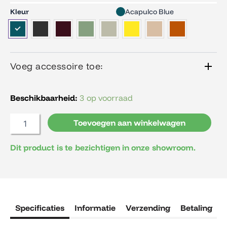
Fermob
Kleur
Acapulco Blue
Aplo
Voetje(magneet)
aantal
Voeg accessoire toe:
Beschikbaarheid:
3 op voorraad
Toevoegen aan winkelwagen
Dit product is te bezichtigen in onze showroom.
Specificaties
Informatie
Verzending
Betaling
R