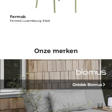
Ontdek Fermob
Fer
Fermob
Luxembourg Stoel
Fermo
Fermob Luxembourg Stoel
207×1
Onze merken
Ontdek Blomus