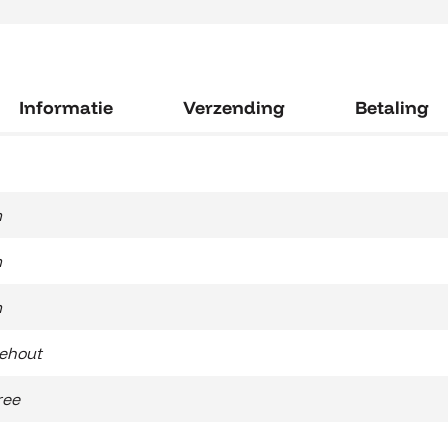
Informatie
Verzending
Betaling
m
m
m
ehout
ree