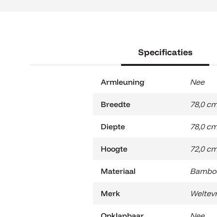
Specificaties
Armleuning
Nee
Breedte
78,0 c
Diepte
78,0 c
Hoogte
72,0 c
Materiaal
Bambo
Merk
Weltev
Opklapbaar
Nee