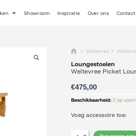
ken
Showroom
Inspiratie
Over ons
Contact
Weltevree
Weltevre
Loungestoelen
Weltevree Picket Lou
€
475,00
Weltevree
Beschikbaarheid:
2 op voor
Picket
Lounge
Voeg accessoire toe:
Chair
aantal
Toevoegen aan