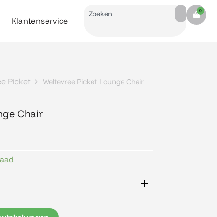
Search
0
Cart
Klantenservice
e Picket
Weltevree Picket Lounge Chair
nge Chair
raad
 winkelwagen