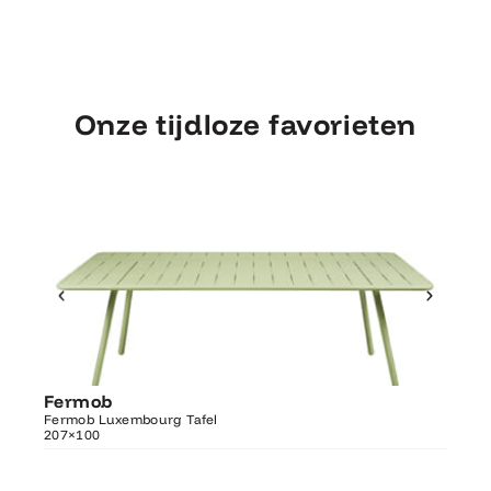
Onze tijdloze favorieten
Ontdek Fermob
Fermob
Fer
Luxembourg Tafel 207×100
Fermob Luxembourg Tafel
207×100
Fermo