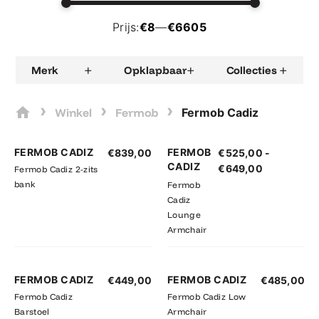
Prijs:
€8
—
€6605
+
+
+
Merk
Opklapbaar
Collecties
›
›
›
Winkel
Fermob
Fermob Cadiz
Prijsklasse
FERMOB CADIZ
FERMOB
€
839,00
€
525,00
-
€525,00
CADIZ
€
649,00
Fermob Cadiz 2-zits
tot
bank
Fermob
€649,00
Cadiz
Lounge
Armchair
FERMOB CADIZ
FERMOB CADIZ
€
449,00
€
485,00
Fermob Cadiz
Fermob Cadiz Low
Barstoel
Armchair