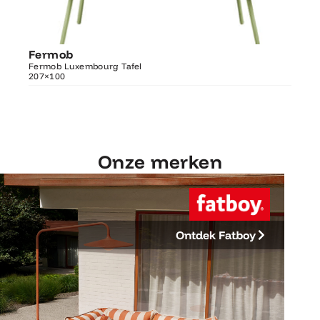
Ontdek Fermob
Fermob
Fer
Luxembourg Tafel 207×100
Fermob Luxembourg Tafel
207×100
Fermo
Onze merken
Ontdek Fatboy