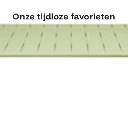
Onze tijdloze favorieten
ntdek Fermob Luxembourg Tafel 207×1