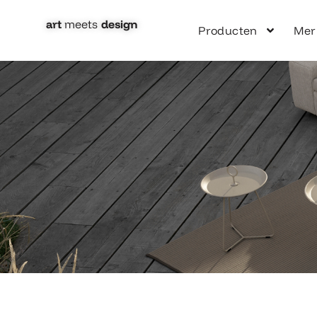
Ga
naar
art
meets
design​
Producten
Mer
de
inhoud