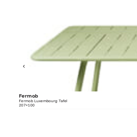
Fermob
O
Fermob Luxembourg Tafel
207×100