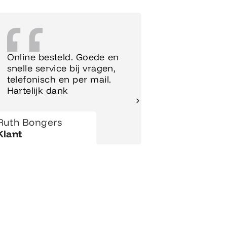
Online besteld. Goede en
Supersnel
snelle service bij vragen,
Meubels 
telefonisch en per mail.
meteen o
Hartelijk dank
gezet.
Ruth Bongers
Hanny
Klant
Klant