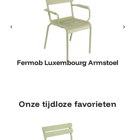
Fermob Luxembourg Armstoel
Fe
Fermob Luxembourg Armstoel
Onze tijdloze favorieten