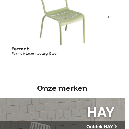
Ontdek Fermob
Fermo
Fermob
Luxembourg Stoel
Fermob 
Fermob Luxembourg Stoel
207×100
Onze merken
Ontdek HAY