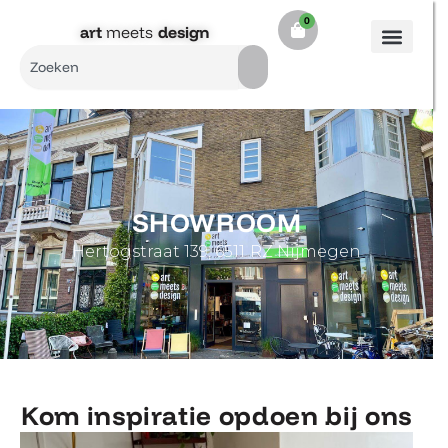
Ga
0
Cart
naar
art
meets
design​
de
Search
inhoud
SHOWROOM
Hertogstraat 139, 6511 RZ Nijmegen
Kom inspiratie opdoen bij ons