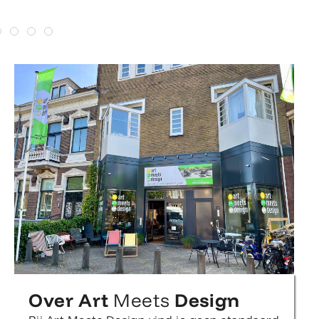
Over Art
Meets
Design