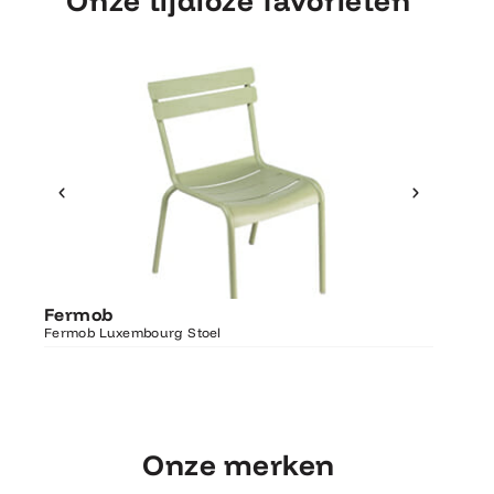
Onze tijdloze favorieten
Ontdek Fermob
Fermo
Fermob
Luxembourg Stoel
Fermob 
Fermob Luxembourg Stoel
207×100
Onze merken