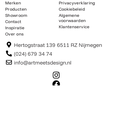
Merken
Privacyverklaring
Producten
Cookiebeleid
Showroom
Algemene
voorwaarden
Contact
Klantenservice
Inspiratie
Over ons
Hertogstraat 139 6511 RZ Nijmegen
(024) 679 34 74
info@artmeetsdesign.nl
I
n
F
s
a
t
c
Website is gemaakt door Team F©
© artmeetsdesign.nl
a
e
g
b