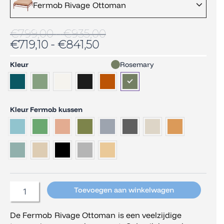
Fermob Rivage Ottoman
€719,10
€799,00
tot
tot
€841,50
€935,00
€
799,00
-
€
935,00
€
719,10
-
€
841,50
Fermob
Kleur
Rosemary
Rivage
Ottoman
aantal
Kleur Fermob kussen
Toevoegen aan winkelwagen
De Fermob Rivage Ottoman is een veelzijdige