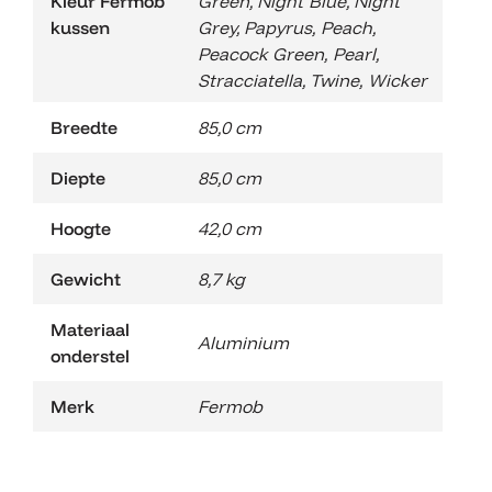
Kleur Fermob
Green
,
Night Blue
,
Night
kussen
Grey
,
Papyrus
,
Peach
,
Peacock Green
,
Pearl
,
Stracciatella
,
Twine
,
Wicker
Breedte
85,0 cm
Diepte
85,0 cm
Hoogte
42,0 cm
Gewicht
8,7 kg
Materiaal
Aluminium
onderstel
Merk
Fermob