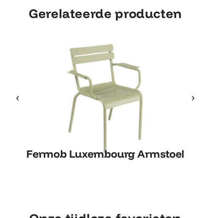
Gerelateerde producten
Fe
Fermob Luxembourg Armstoel
Fermob Luxembourg Armstoel