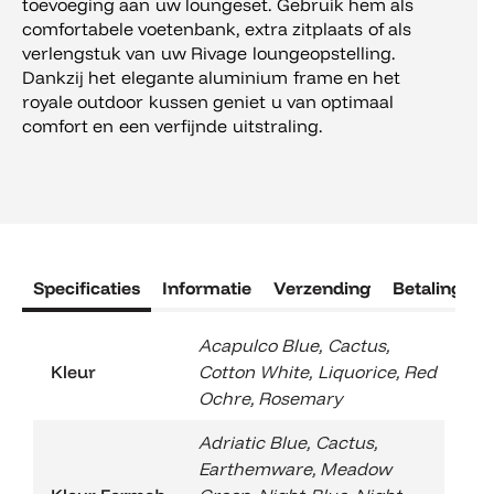
toevoeging aan uw loungeset. Gebruik hem als
comfortabele voetenbank, extra zitplaats of als
verlengstuk van uw Rivage loungeopstelling.
Dankzij het elegante aluminium frame en het
royale outdoor kussen geniet u van optimaal
comfort en een verfijnde uitstraling.
Specificaties
Informatie
Verzending
Betaling
R
Acapulco Blue
,
Cactus
,
Kleur
Cotton White
,
Liquorice
,
Red
Ochre
,
Rosemary
Adriatic Blue
,
Cactus
,
Earthemware
,
Meadow