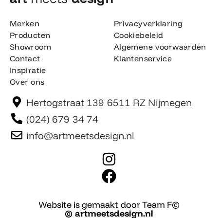
Merken
Privacyverklaring
Producten
Cookiebeleid
Showroom
Algemene voorwaarden
Contact
Klantenservice
Inspiratie
Over ons
Hertogstraat 139 6511 RZ Nijmegen
(024) 679 34 74
info@artmeetsdesign.nl
I
n
F
s
a
t
c
Website is gemaakt door Team F©
© artmeetsdesign.nl
a