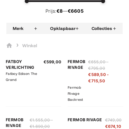
Prijs:
€8
—
€6605
+
+
+
Merk
Opklapbaar
Collecties
›
Winkel
Prijsklasse:
Prijsklasse:
FATBOY
FERMOB
€
599,00
€
655,00
-
€655,00
€589,50
VERLICHTING
RIVAGE
€
795,00
tot
tot
Fatboy Edison The
€
589,50
-
€795,00
€715,50
Grand
€
715,50
Fermob
Rivage
Backrest
Prijsklasse:
Prijsklasse:
FERMOB
FERMOB RIVAGE
€
1.555,00
-
€
749,00
€1.555,00
€1.399,50
RIVAGE
€
1.890,00
€
674,10
tot
tot