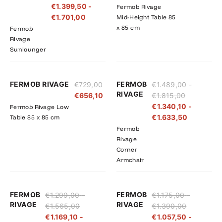
€
1.399,50
-
Fermob Rivage
€1.890,00
€1.701,00
€
1.701,00
Mid-Height Table 85
x 85 cm
Fermob
Rivage
Sunlounger
Prijsklasse:
Prijsklass
FERMOB RIVAGE
FERMOB
€
729,00
€
1.489,00
-
€1.489,00
€1.340,10
RIVAGE
€
656,10
€
1.815,00
tot
tot
€
1.340,10
-
Fermob Rivage Low
€1.815,00
€1.633,5
€
1.633,50
Table 85 x 85 cm
Fermob
Rivage
Corner
Armchair
Prijsklasse:
Prijsklasse:
Prijsklasse
Prijsklass
FERMOB
FERMOB
€
1.299,00
-
€
1.175,00
-
€1.299,00
€1.169,10
€1.175,00
€1.057,50
RIVAGE
RIVAGE
€
1.565,00
€
1.390,00
tot
tot
tot
tot
€
1.169,10
-
€
1.057,50
-
€1.565,00
€1.408,50
€1.390,00
€1.251,00