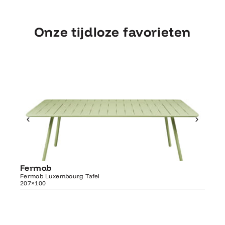
Onze tijdloze favorieten
Ontdek Fermob
Fermob
Fer
Luxembourg Tafel 207×100
Fermob Luxembourg Tafel
207×100
Fermo