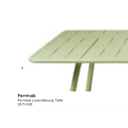
Fermob
O
Fermob Luxembourg Tafel
207×100