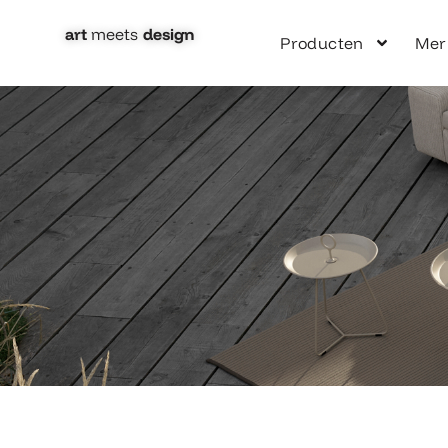
Ga
naar
art
meets
design​
Producten
Mer
de
inhoud