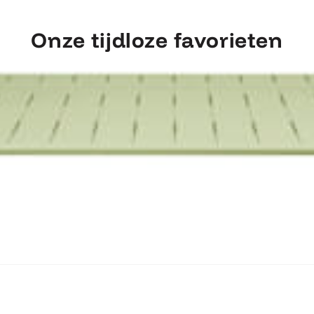
Onze tijdloze favorieten
ntdek Fermob Luxembourg Tafel 207×1