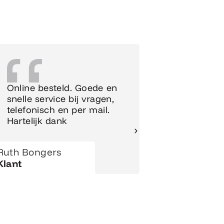
Online besteld. Goede en
Supersnel
snelle service bij vragen,
Meubels 
telefonisch en per mail.
meteen o
Hartelijk dank
gezet.
Ruth Bongers
Hanny
Klant
Klant