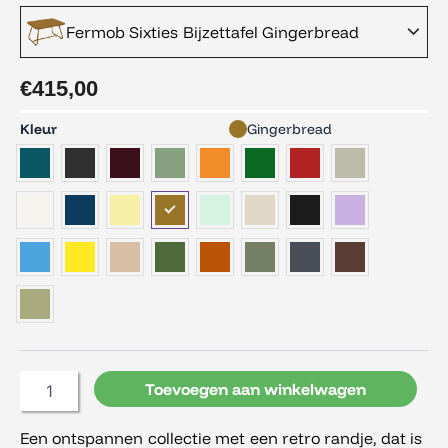
Fermob Sixties Bijzettafel Gingerbread
€
415,00
Fermob
Kleur
Gingerbread
Sixties
Bijzettafel
aantal
Toevoegen aan winkelwagen
Een ontspannen collectie met een retro randje, dat is