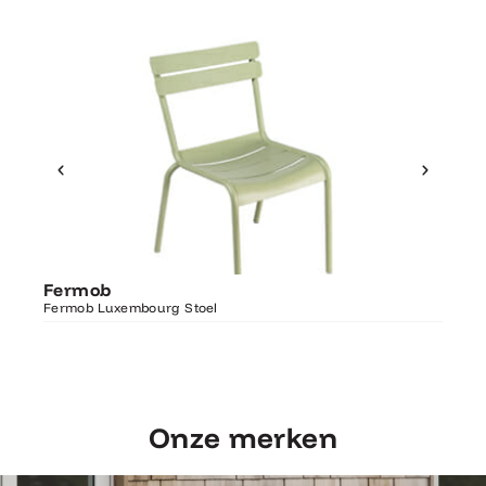
Ontdek Fermob
Fer
Fermob
Luxembourg Stoel
Fermo
Fermob Luxembourg Stoel
207×1
Onze merken