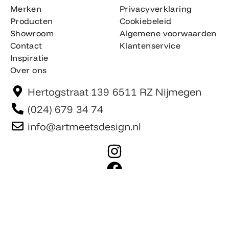
Merken
Privacyverklaring
Producten
Cookiebeleid
Showroom
Algemene voorwaarden
Contact
Klantenservice
Inspiratie
Over ons
Hertogstraat 139 6511 RZ Nijmegen
(024) 679 34 74
info@artmeetsdesign.nl
I
n
F
s
a
t
c
Website is gemaakt door Team F©
© artmeetsdesign.nl
a
e
g