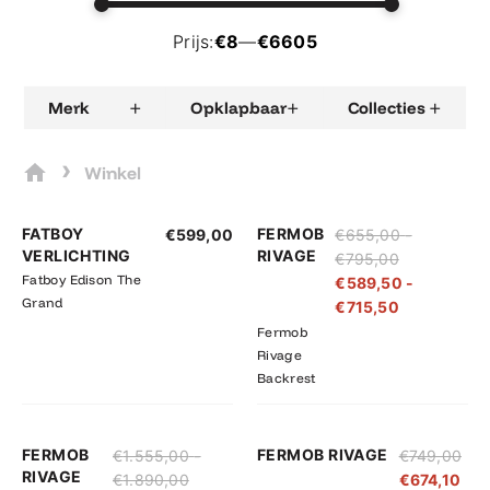
Prijs:
€8
—
€6605
+
+
+
Merk
Opklapbaar
Collecties
›
Winkel
Prijsklasse:
Prijsklasse:
FATBOY
FERMOB
€
599,00
€
655,00
-
€655,00
€589,50
VERLICHTING
RIVAGE
€
795,00
tot
tot
Fatboy Edison The
€
589,50
-
€795,00
€715,50
Grand
€
715,50
Fermob
Rivage
Backrest
Prijsklasse:
Prijsklasse:
FERMOB
FERMOB RIVAGE
€
1.555,00
-
€
749,00
€1.555,00
€1.399,50
RIVAGE
€
1.890,00
€
674,10
tot
tot