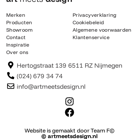
Merken
Privacyverklaring
Producten
Cookiebeleid
Showroom
Algemene voorwaarden
Contact
Klantenservice
Inspiratie
Over ons
Hertogstraat 139 6511 RZ Nijmegen
(024) 679 34 74
info@artmeetsdesign.nl
I
n
F
s
a
t
c
Website is gemaakt door Team F©
© artmeetsdesign.nl
a