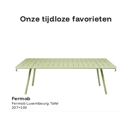
Onze tijdloze favorieten
Ontdek Fermob
Fermob
Fer
Luxembourg Tafel 207×100
Fermob Luxembourg Tafel
207×100
Fermo