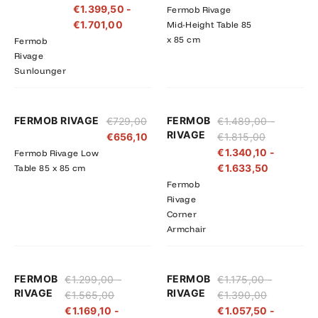
€
1.399,50
-
Fermob Rivage
€1.890,00
€1.701,00
€
1.701,00
Mid-Height Table 85
x 85 cm
Fermob
Rivage
Sunlounger
Prijsklasse:
Prijsklass
FERMOB RIVAGE
FERMOB
€
729,00
€
1.489,00
-
€1.489,00
€1.340,10
RIVAGE
€
656,10
€
1.815,00
tot
tot
€
1.340,10
-
Fermob Rivage Low
€1.815,00
€1.633,5
€
1.633,50
Table 85 x 85 cm
Fermob
Rivage
Corner
Armchair
Prijsklasse:
Prijsklasse:
Prijsklasse
Prijsklass
FERMOB
FERMOB
€
1.299,00
-
€
1.175,00
-
€1.299,00
€1.169,10
€1.175,00
€1.057,50
RIVAGE
RIVAGE
€
1.565,00
€
1.390,00
tot
tot
tot
tot
€
1.169,10
-
€
1.057,50
-
€1.565,00
€1.408,50
€1.390,00
€1.251,00