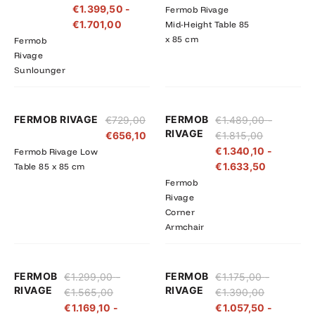
€
1.399,50
-
Fermob Rivage
€1.890,00
€1.701,00
€
1.701,00
Mid-Height Table 85
x 85 cm
Fermob
Rivage
Sunlounger
Prijsklasse:
Prijsklass
FERMOB RIVAGE
FERMOB
€
729,00
€
1.489,00
-
€1.489,00
€1.340,10
RIVAGE
€
656,10
€
1.815,00
tot
tot
€
1.340,10
-
Fermob Rivage Low
€1.815,00
€1.633,5
€
1.633,50
Table 85 x 85 cm
Fermob
Rivage
Corner
Armchair
Prijsklasse:
Prijsklasse:
Prijsklasse
Prijsklass
FERMOB
FERMOB
€
1.299,00
-
€
1.175,00
-
€1.299,00
€1.169,10
€1.175,00
€1.057,50
RIVAGE
RIVAGE
€
1.565,00
€
1.390,00
tot
tot
tot
tot
€
1.169,10
-
€
1.057,50
-
€1.565,00
€1.408,50
€1.390,00
€1.251,00