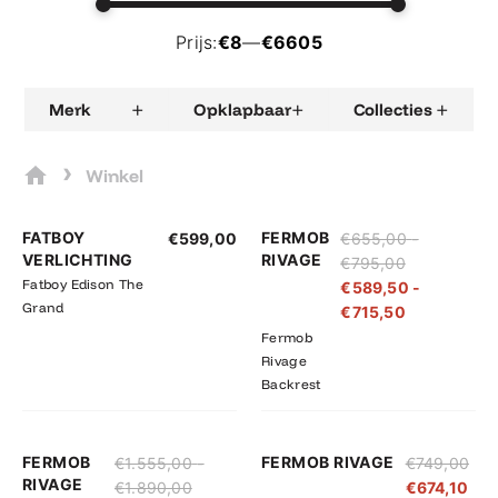
Prijs:
€8
—
€6605
+
+
+
Merk
Opklapbaar
Collecties
›
Winkel
Prijsklasse:
Prijsklasse:
FATBOY
FERMOB
€
599,00
€
655,00
-
€655,00
€589,50
VERLICHTING
RIVAGE
€
795,00
tot
tot
Fatboy Edison The
€
589,50
-
€795,00
€715,50
Grand
€
715,50
Fermob
Rivage
Backrest
Prijsklasse:
Prijsklasse:
FERMOB
FERMOB RIVAGE
€
1.555,00
-
€
749,00
€1.555,00
€1.399,50
RIVAGE
€
1.890,00
€
674,10
tot
tot