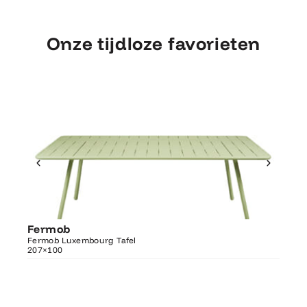
Onze tijdloze favorieten
Ontdek Fermob
Fermob
Fer
Luxembourg Tafel 207×100
Fermob Luxembourg Tafel
207×100
Fermo