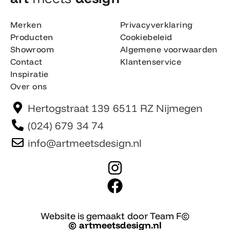
Merken
Privacyverklaring
Producten
Cookiebeleid
Showroom
Algemene voorwaarden
Contact
Klantenservice
Inspiratie
Over ons
Hertogstraat 139 6511 RZ Nijmegen
(024) 679 34 74
info@artmeetsdesign.nl
I
n
F
s
a
t
c
Website is gemaakt door Team F©
© artmeetsdesign.nl
a