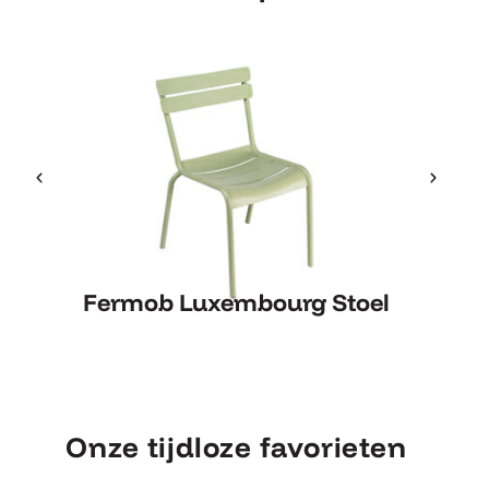
Fermob Luxembourg Stoel
Fe
Fermob Luxembourg Stoel
Onze tijdloze favorieten