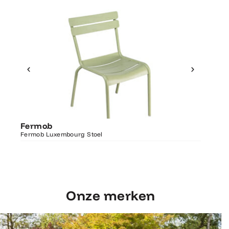
Ontdek Fermob
Fermo
Fermob
Luxembourg Stoel
Fermob 
Fermob Luxembourg Stoel
207×100
Onze merken