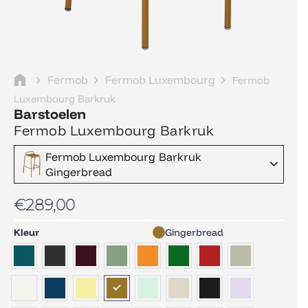
Fermob
Fermob Luxembourg
Fermob
Luxembourg Barkruk
Barstoelen
Fermob Luxembourg Barkruk
Fermob Luxembourg Barkruk
Gingerbread
€
289,00
Fermob
Kleur
Gingerbread
Luxembourg
Barkruk
aantal