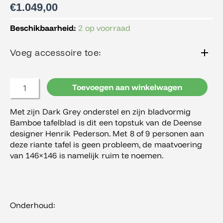
€
1.049,00
Houe
Beschikbaarheid:
2 op voorraad
Leaf
Tafel
Voeg accessoire toe:
Bamboe
aantal
Toevoegen aan winkelwagen
Met zijn Dark Grey onderstel en zijn bladvormig
Bamboe tafelblad is dit een topstuk van de Deense
designer Henrik Pederson. Met 8 of 9 personen aan
deze riante tafel is geen probleem, de maatvoering
van 146×146 is namelijk ruim te noemen.
Onderhoud: