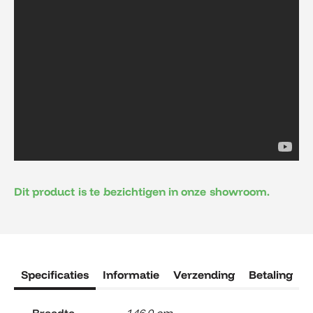
Dit product is te bezichtigen in onze showroom.
Specificaties
Informatie
Verzending
Betaling
R