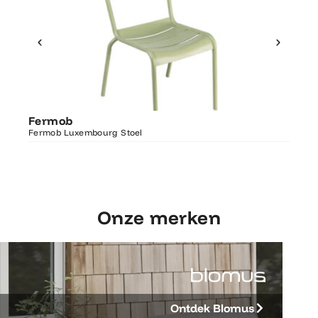
Ontdek Fermob
Fer
Fermob
Luxembourg Stoel
Fermo
Fermob Luxembourg Stoel
207×1
Onze merken
Ontdek Blomus