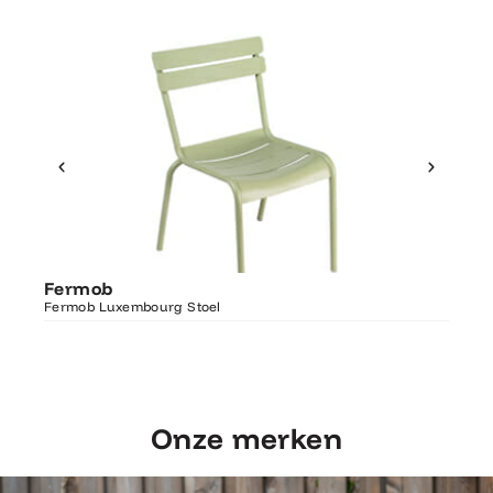
Ontdek Fermob
Fer
Fermob
Luxembourg Stoel
Fermo
Fermob Luxembourg Stoel
207×1
Onze merken