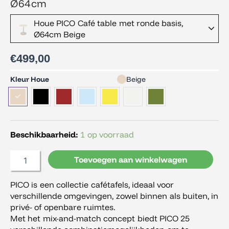
Ø64cm
Houe PICO Café table met ronde basis,
Ø64cm Beige
€
499,00
Houe
Kleur Houe
Beige
PICO
Café
table
met
ronde
Beschikbaarheid:
1 op voorraad
basis,
Ø64cm
Toevoegen aan winkelwagen
aantal
PICO is een collectie cafétafels, ideaal voor
verschillende omgevingen, zowel binnen als buiten, in
privé- of openbare ruimtes.
Met het mix-and-match concept biedt PICO 25