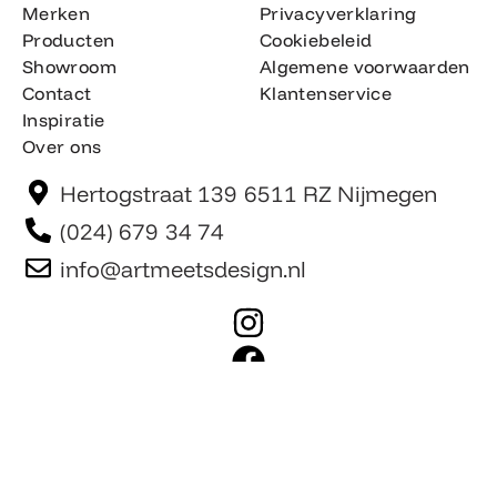
Merken
Privacyverklaring
Producten
Cookiebeleid
Showroom
Algemene voorwaarden
Contact
Klantenservice
Inspiratie
Over ons
Hertogstraat 139 6511 RZ Nijmegen
(024) 679 34 74
info@artmeetsdesign.nl
I
n
F
s
a
t
c
Website is gemaakt door Team F©
© artmeetsdesign.nl
a
e
g
b