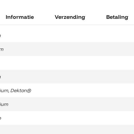
Informatie
Verzending
Betaling
m
cm
m
ium
,
Dekton®
ium
b