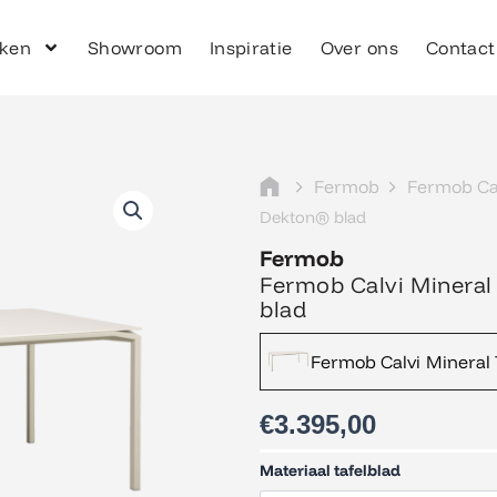
ken
Showroom
Inspiratie
Over ons
Contact
Fermob
Fermob Ca
Dekton® blad
Fermob
Fermob Calvi Minera
blad
Fermob Calvi Mineral
€
3.395,00
Fermob
Materiaal tafelblad
Calvi