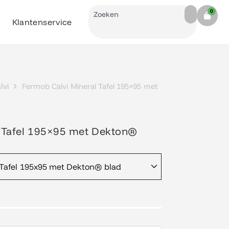
Search
0
Cart
Klantenservice
lvi
Fermob Calvi Mineral Tafel 195×95 met
l Tafel 195×95 met Dekton®
 Tafel 195x95 met Dekton® blad