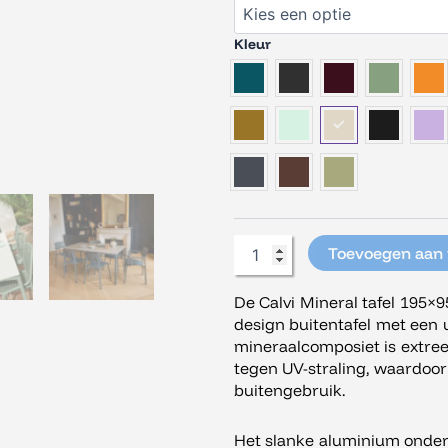
Mineral
Tafel
Kleur
195x95
met
Dekton®
blad
aantal
Toevoegen aan
De Calvi Mineral tafel 195
design buitentafel met een u
mineraalcomposiet is extree
tegen UV-straling, waardoor d
buitengebruik.
Het slanke aluminium onders