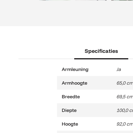
Specificaties
Armleuning
Ja
Armhoogte
65,0 c
Breedte
69,5 c
Diepte
100,0 
Hoogte
92,0 c