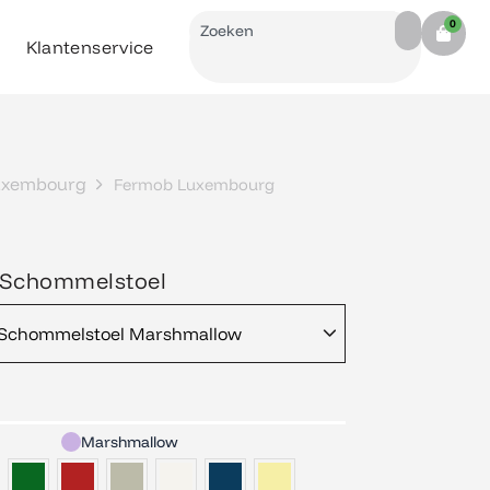
Search
0
Cart
Klantenservice
uxembourg
Fermob Luxembourg
Schommelstoel
Schommelstoel Marshmallow
Marshmallow