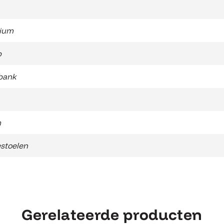
ium
b
bank
m
stoelen
Gerelateerde producten