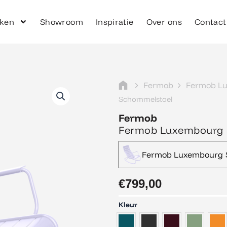
ken
Showroom
Inspiratie
Over ons
Contact
Fermob
Fermob L
Schommelstoel
Fermob
Fermob Luxembourg 
Fermob Luxembourg 
€
799,00
Fermob
Kleur
Luxembourg
Schommelstoel