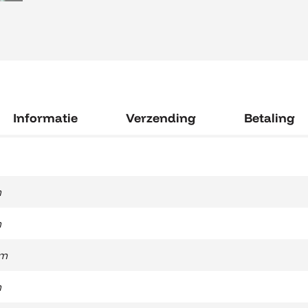
Informatie
Verzending
Betaling
m
m
cm
m