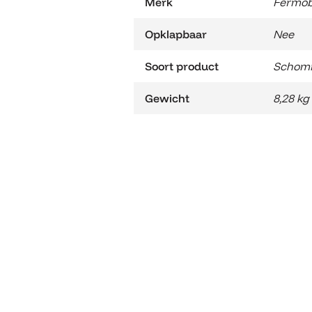
Merk
Fermo
Opklapbaar
Nee
Soort product
Schomm
Gewicht
8,28 kg