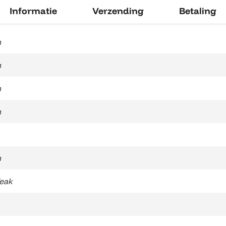
Informatie
Verzending
Betaling
m
m
m
m
m
eak