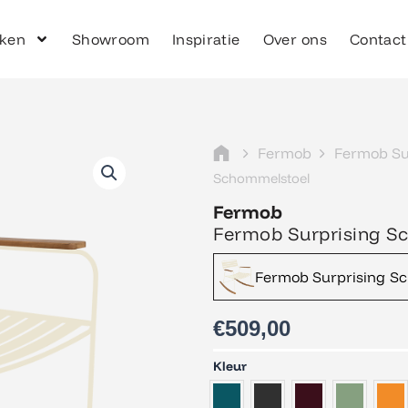
ken
Showroom
Inspiratie
Over ons
Contact
Fermob
Fermob Su
Schommelstoel
Fermob
Fermob Surprising S
Fermob Surprising Sc
€
509,00
Fermob
Kleur
Surprising
Schommelstoel