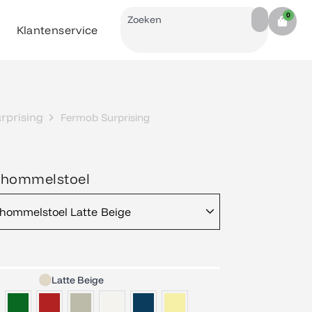
Search
0
Cart
Klantenservice
rprising
Fermob Surprising
chommelstoel
hommelstoel Latte Beige
Latte Beige