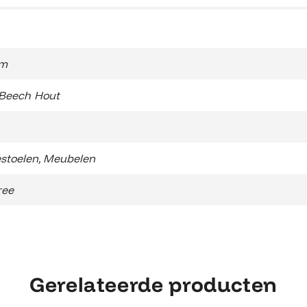
cm
 Beech Hout
stoelen
,
Meubelen
ree
Gerelateerde producten