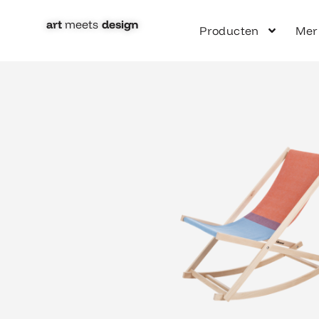
Ga
naar
art
meets
design​
Producten
Mer
de
inhoud