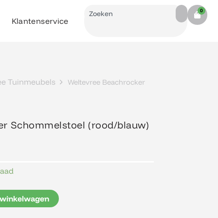
Search
0
Cart
Klantenservice
ee Tuinmeubels
Weltevree Beachrocker
er Schommelstoel (rood/blauw)
raad
 winkelwagen