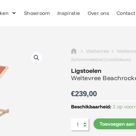
ken
Showroom
Inspiratie
Over ons
Contact
Weltevree
Weltevr
Schommelstoel (rood/blauw)
Ligstoelen
Weltevree Beachrock
€
239,00
Weltevree
Beschikbaarheid:
2 op voor
Beachrocker
Schommelstoel
Toevoegen aan
(rood/blauw)
aantal