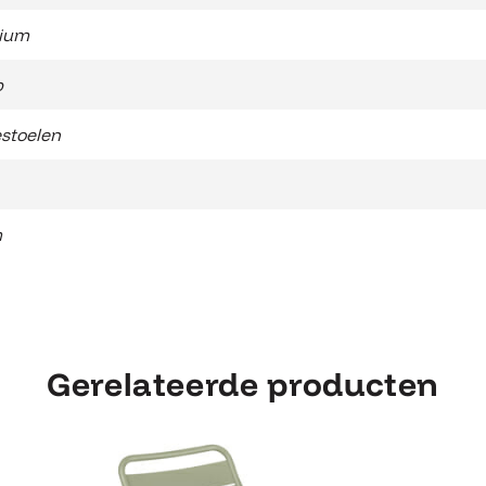
ium
b
stoelen
m
Gerelateerde producten