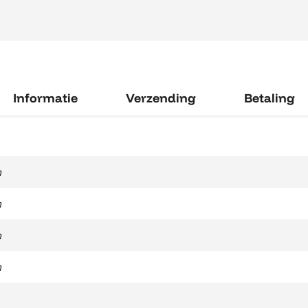
Informatie
Verzending
Betaling
m
m
m
m