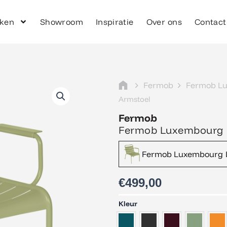
ken
Showroom
Inspiratie
Over ons
Contact
Fermob
Fermob L
Armstoel
Fermob
Fermob Luxembourg 
Fermob Luxembourg L
€
499,00
Fermob
Kleur
Luxembourg
Lounge