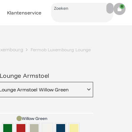
Search
0
Cart
Klantenservice
uxembourg
Fermob Luxembourg Lounge
Lounge Armstoel
ounge Armstoel Willow Green
Willow Green