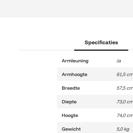
Specificaties
Armleuning
Ja
Armhoogte
61,5 c
Breedte
57,5 c
Diepte
73,0 c
Hoogte
74,0 c
Gewicht
5,0 kg