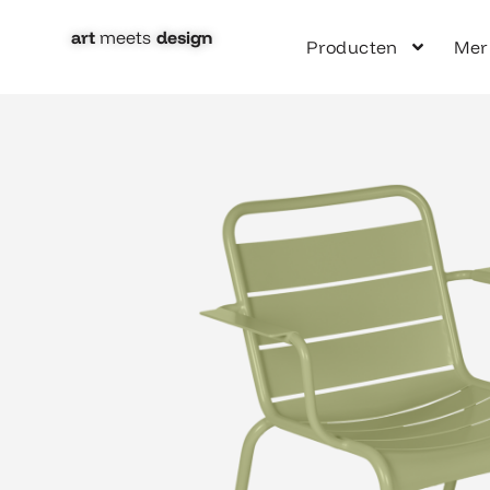
Ga
naar
art
meets
design​
Producten
Mer
de
inhoud