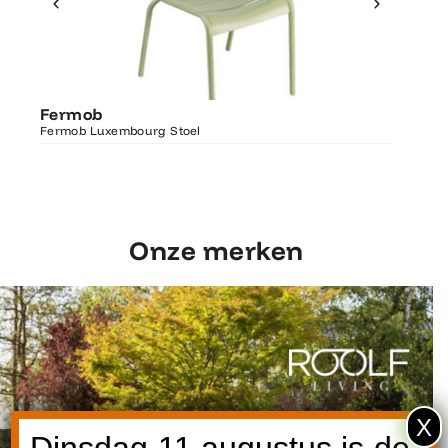
Ontdek Fermob
Fermo
Fermob
Luxembourg Stoel
Fermob 
Fermob Luxembourg Stoel
207×100
Onze merken
X
Dinsdag 11 augustus is de