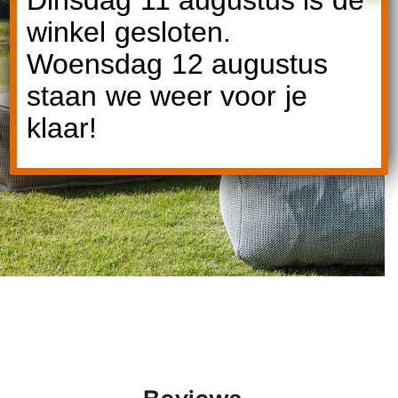
Ontdek Roolf
winkel gesloten.
Woensdag 12 augustus
staan we weer voor je
klaar!
Reviews