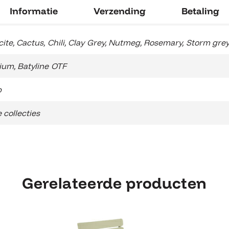
Informatie
Verzending
Betaling
cite
,
Cactus
,
Chili
,
Clay Grey
,
Nutmeg
,
Rosemary
,
Storm gre
ium
,
Batyline OTF
b
 collecties
Gerelateerde producten