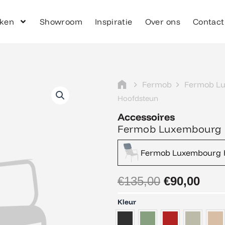
ken
Showroom
Inspiratie
Over ons
Contact
Fermob
Fermob L
Hoofdsteun
Accessoires
Fermob Luxembourg 
Oorspronke
Hui
Fermob Luxembourg H
prijs
prij
was:
is:
€135,00.
€90,
€
135,00
€
90,00
Fermob
Kleur
Luxembourg
Hoofdsteun