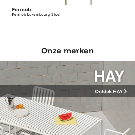
Ontdek Fermob
Fer
Fermob
Luxembourg Stoel
Fermo
Fermob Luxembourg Stoel
207×1
Onze merken
Ontdek HAY