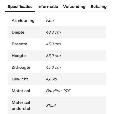
Specificaties
Informatie
Verzending
Betaling
R
Armleuning
Nee
Diepte
40,0 cm
Breedte
45,0 cm
Hoogte
86,0 cm
Zithoogte
45,0 cm
Gewicht
4,6 kg
Materiaal
Batyline OTF
Materiaal
Staal
onderstel