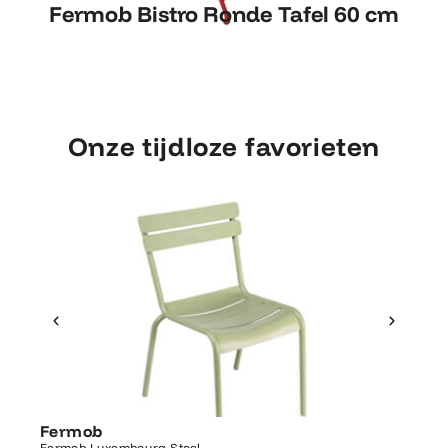
Fermob Bistro Ronde Tafel 60 cm
cm
Onze tijdloze favorieten
Ontdek Fermob
Fer
Fermob
Luxembourg Stoel
Fermo
Fermob Luxembourg Stoel
207×1