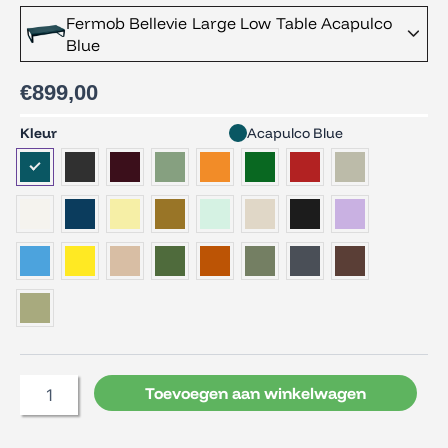
Fermob Bellevie Large Low Table Acapulco
Blue
€
899,00
Fermob
Kleur
Acapulco Blue
Bellevie
Large
Low
Table
aantal
Toevoegen aan winkelwagen