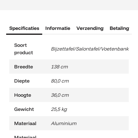
Specificaties
Informatie
Verzending
Betaling
R
Soort
Bijzettafel/Salontafel/Voetenbank
product
Breedte
138 cm
Diepte
80,0 cm
Hoogte
36,0 cm
Gewicht
25,5 kg
Materiaal
Aluminium
Materiaal