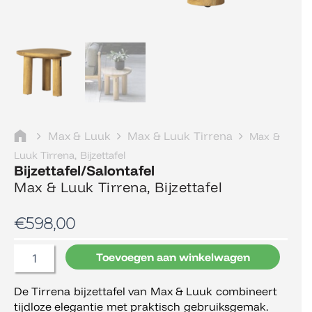
Max & Luuk
Max & Luuk Tirrena
Max &
Luuk Tirrena, Bijzettafel
Bijzettafel/Salontafel
Max & Luuk Tirrena, Bijzettafel
€
598,00
Max
Toevoegen aan winkelwagen
&
Luuk
De Tirrena bijzettafel van Max & Luuk combineert
Tirrena,
tijdloze elegantie met praktisch gebruiksgemak.
Bijzettafel