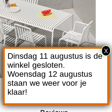
X
Dinsdag 11 augustus is de
winkel gesloten.
Woensdag 12 augustus
staan we weer voor je
klaar!