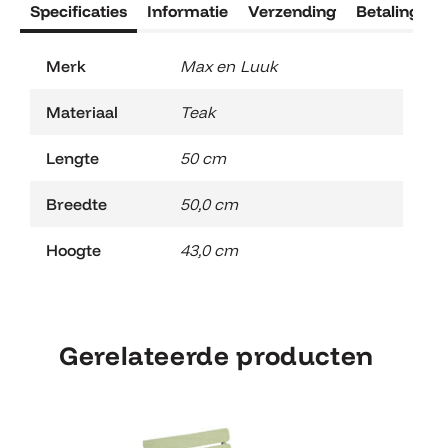
Specificaties
Informatie
Verzending
Betaling
R
Merk
Max en Luuk
Materiaal
Teak
Lengte
50 cm
Breedte
50,0 cm
Hoogte
43,0 cm
Gerelateerde producten