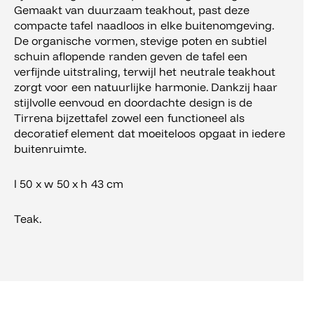
aantal
Gemaakt van duurzaam teakhout, past deze
compacte tafel naadloos in elke buitenomgeving.
De organische vormen, stevige poten en subtiel
schuin aflopende randen geven de tafel een
verfijnde uitstraling, terwijl het neutrale teakhout
zorgt voor een natuurlijke harmonie. Dankzij haar
stijlvolle eenvoud en doordachte design is de
Tirrena bijzettafel zowel een functioneel als
decoratief element dat moeiteloos opgaat in iedere
buitenruimte.
l 50 x w 50 x h 43 cm
Teak.