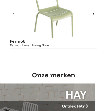
Ontdek Fermob
Fermo
Fermob
Luxembourg Stoel
Fermob 
Fermob Luxembourg Stoel
207×100
Onze merken
Ontdek HAY