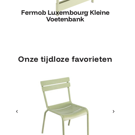
Fermob Luxembourg Kleine
Fermob Luxembourg Kleine
Voetenbank
Fe
Voetenbank
Onze tijdloze favorieten