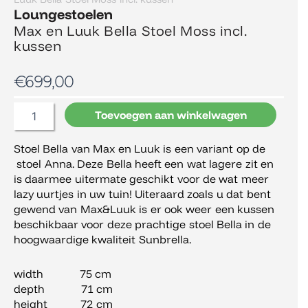
Loungestoelen
Max en Luuk Bella Stoel Moss incl.
kussen
€
699,00
Max
Toevoegen aan winkelwagen
en
Luuk
Stoel Bella van Max en Luuk is een variant op de
Bella
stoel Anna. Deze Bella heeft een wat lagere zit en
Stoel
Moss
is daarmee uitermate geschikt voor de wat meer
incl.
lazy uurtjes in uw tuin! Uiteraard zoals u dat bent
kussen
gewend van Max&Luuk is er ook weer een kussen
aantal
beschikbaar voor deze prachtige stoel Bella in de
hoogwaardige kwaliteit Sunbrella.
width 75 cm
depth 71 cm
height 72 cm