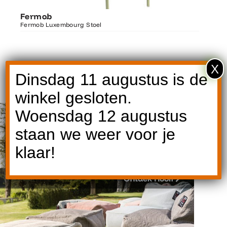
Ontdek Fermob
Fermo
Fermob
Luxembourg Stoel
Fermob 
Fermob Luxembourg Stoel
207×100
X
Dinsdag 11 augustus is de
Onze merken
winkel gesloten.
Woensdag 12 augustus
staan we weer voor je
klaar!
Ontdek Roolf