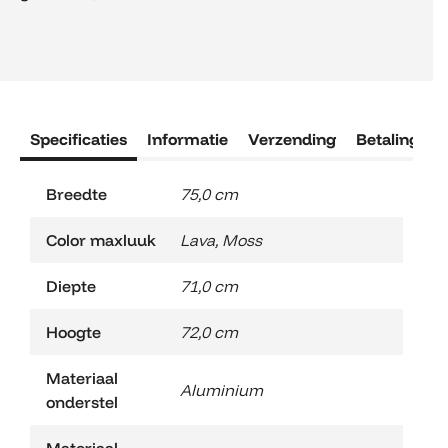
Specificaties
Informatie
Verzending
Betaling
R
Breedte
75,0 cm
Color maxluuk
Lava
,
Moss
Diepte
71,0 cm
Hoogte
72,0 cm
Materiaal
Aluminium
onderstel