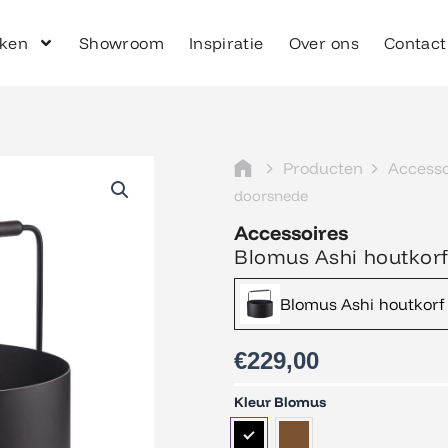
ken
Showroom
Inspiratie
Over ons
Contact
Producten
Accesso
doorsnede
Accessoires
Blomus Ashi houtkor
Blomus Ashi houtkorf
€
229,00
Blomus
Kleur Blomus
Ashi
houtkorf