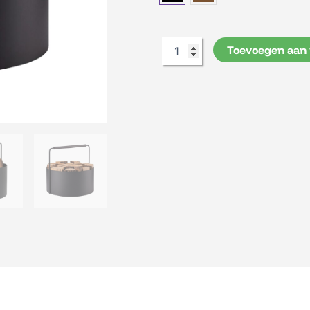
45cm.
doorsnede
aantal
Toevoegen aan