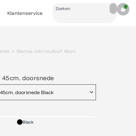
Search
0
Cart
Klantenservice
ires
Blomus Ashi houtkorf 45cm.
f 45cm. doorsnede
 45cm. doorsnede Black
Black