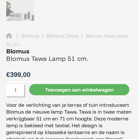
Blomus
Blomus Tawa
Blomus Tawa Lamp
51 cm.
Blomus
Blomus Tawa Lamp 51 cm.
€
399,00
Blomus
Toevoegen aan winkelwagen
Tawa
Lamp
Voor de verlichting van je terras of tuin introduceert
51
Blomus de nieuwe lamp Tawa. Tawa is in twee maten
cm.
aantal
verkrijgbaar 51 cm en 71 cm hoogte. Deze moderne
lamp is bekleed met textiel. Het design is
geïnspireerd op klassieke lantaarns en de naam is