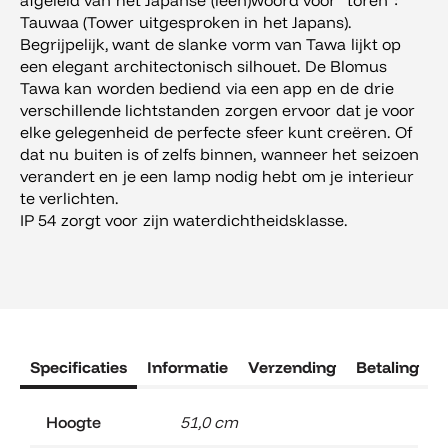
afgeleid van het Japanse (leen)woord voor “toren”:
Tauwaa (Tower uitgesproken in het Japans).
Begrijpelijk, want de slanke vorm van Tawa lijkt op
een elegant architectonisch silhouet. De Blomus
Tawa kan worden bediend via een app en de drie
verschillende lichtstanden zorgen ervoor dat je voor
elke gelegenheid de perfecte sfeer kunt creëren. Of
dat nu buiten is of zelfs binnen, wanneer het seizoen
verandert en je een lamp nodig hebt om je interieur
te verlichten.
IP 54 zorgt voor zijn waterdichtheidsklasse.
Specificaties
Informatie
Verzending
Betaling
R
Hoogte
51,0 cm