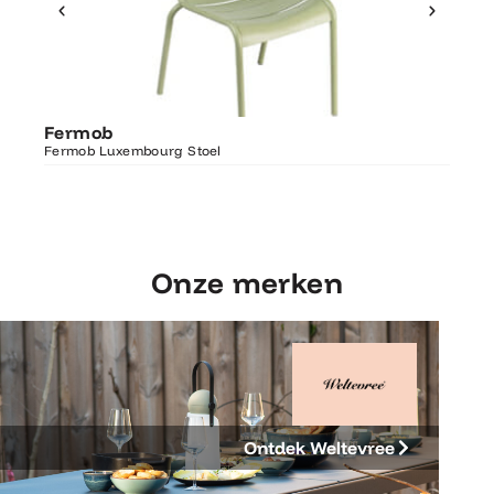
Ontdek Fermob
Fer
Fermob
Luxembourg Stoel
Fermo
Fermob Luxembourg Stoel
207×1
Onze merken
Ontdek Weltevree