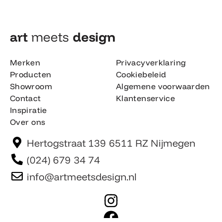
art
meets
design​
Merken
Privacyverklaring
Producten
Cookiebeleid
Showroom
Algemene voorwaarden
Contact
Klantenservice
Inspiratie
Over ons
Hertogstraat 139 6511 RZ Nijmegen
(024) 679 34 74
info@artmeetsdesign.nl
I
n
F