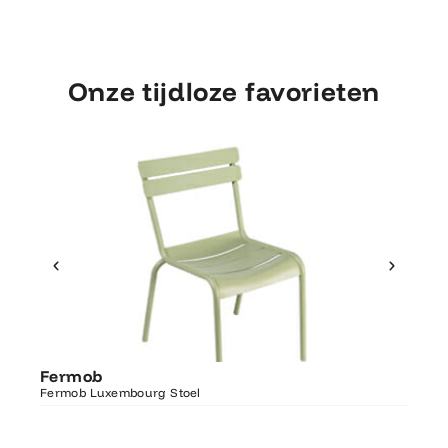
Onze tijdloze favorieten
Ontdek Fermob
Fer
Fermob
Luxembourg Stoel
Fermo
Fermob Luxembourg Stoel
207×1