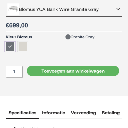
Blomus YUA Bank Wire Granite Gray
€
699,00
Blomus
Kleur Blomus
Granite Gray
YUA
Bank
Wire
aantal
Toevoegen aan winkelwagen
Specificaties
Informatie
Verzending
Betaling
R