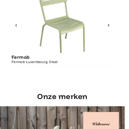
Ontdek Fermob
Fermo
Fermob
Luxembourg Stoel
Fermob 
Fermob Luxembourg Stoel
207×100
Onze merken