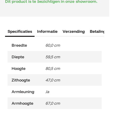
Dit product is te bezichtigen in onze showroom.
Specificaties
Informatie
Verzending
Betaling
R
Breedte
60,0 cm
Diepte
59,5 cm
Hoogte
80,5 cm
Zithoogte
47,0 cm
Armleuning
Ja
Armhoogte
67,0 cm