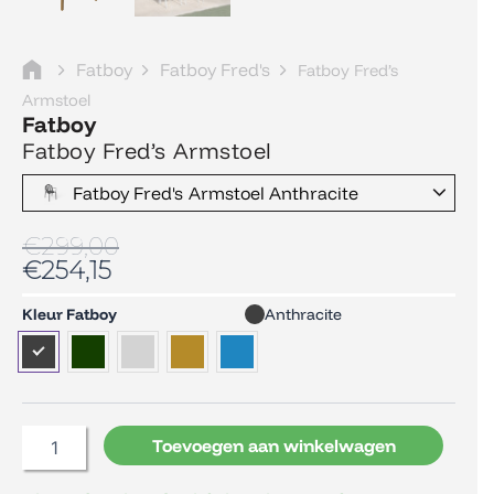
Fatboy
Fatboy Fred's
Fatboy Fred’s
Armstoel
Fatboy
Fatboy Fred’s Armstoel
Fatboy Fred's Armstoel Anthracite
€
299,00
€
254,15
Fatboy
Kleur Fatboy
Anthracite
Fred's
Armstoel
aantal
Toevoegen aan winkelwagen