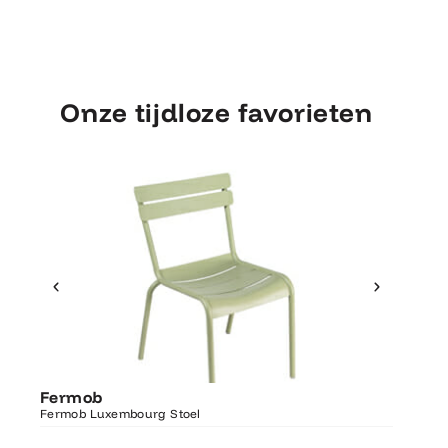
Onze tijdloze favorieten
Ontdek Fermob
Fermo
Fermob
Luxembourg Stoel
Fermob 
Fermob Luxembourg Stoel
207×100