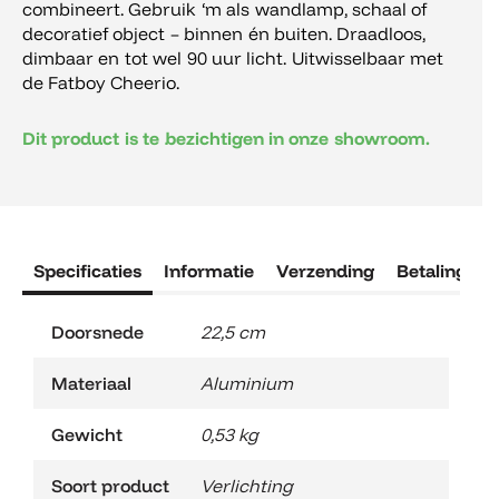
combineert. Gebruik ‘m als wandlamp, schaal of
decoratief object – binnen én buiten. Draadloos,
dimbaar en tot wel 90 uur licht. Uitwisselbaar met
de Fatboy Cheerio.
Dit product is te bezichtigen in onze showroom.
Specificaties
Informatie
Verzending
Betaling
R
Doorsnede
22,5 cm
Materiaal
Aluminium
Gewicht
0,53 kg
Soort product
Verlichting