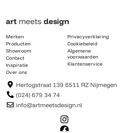
art
meets
design​
Merken
Privacyverklaring
Producten
Cookiebeleid
Showroom
Algemene
voorwaarden
Contact
Klantenservice
Inspiratie
Over ons
Hertogstraat 139 6511 RZ Nijmegen
(024) 679 34 74
info@artmeetsdesign.nl
I
n
F