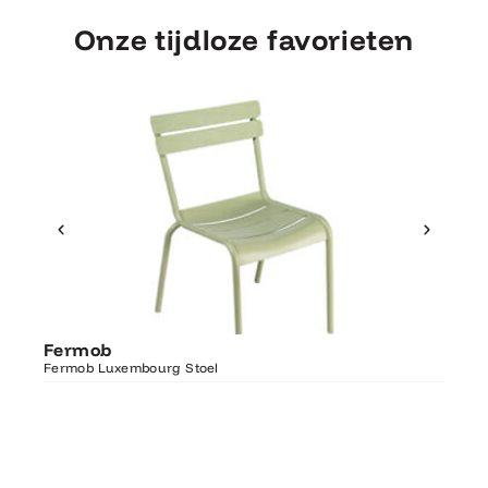
Onze tijdloze favorieten
Ontdek Fermob
Fer
Fermob
Luxembourg Stoel
Fermo
Fermob Luxembourg Stoel
207×1