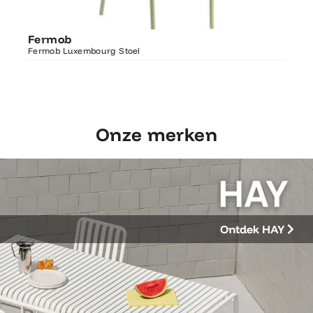
Ontdek Fermob
Fer
Fermob
Luxembourg Stoel
Fermo
Fermob Luxembourg Stoel
207×1
Onze merken
Ontdek HAY