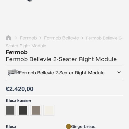
Fermob
Fermob Bellevie
Fermob Bellevie 2-
Seater Right Module
Fermob
Fermob Bellevie 2-Seater Right Module
Fermob Bellevie 2-Seater Right Module
€
2.420,00
Fermob
Kleur kussen
Bellevie
2-
Seater
Right
Kleur
Gingerbread